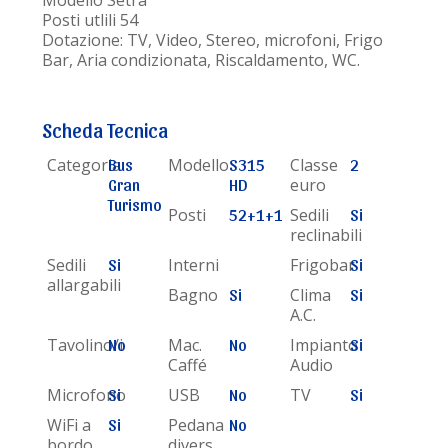
Modello Setra
Posti utlili 54
Dotazione: TV, Video, Stereo, microfoni, Frigo
Bar, Aria condizionata, Riscaldamento, WC.
Scheda Tecnica
Categoria
Modello
Classe
Bus
S315
2
euro
Gran
HD
Turismo
Posti
Sedili
52+1+1
Si
reclinabili
Sedili
Interni
Frigobar
Si
Si
allargabili
Bagno
Clima
Si
Si
A.C.
Tavolino/i
Mac.
Impianto
No
No
Si
Caffé
Audio
Microfono
USB
TV
Si
No
Si
WiFi a
Pedana
Si
No
bordo
divers.