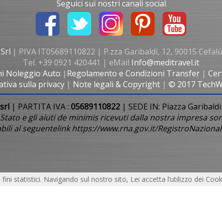
Seguici sui nostri canali social
Srl
| PIVA IT05689110822 | P.zza Garibaldi, 12, 90015 Cefalù
Tel. +39 0921 420441 | eMail
Info@meditravel.it
ni Noleggio Auto
|
Regolamento e Condizioni Transfer
|
Cer
tiva sulla privacy
|
Note legali & Copyright
|
© 2017 TechWo
 srl
| PARTITA IVA :
05689110822
| SEDE IN: Piazza Garibaldi
 Stato e gli aiuti de minimis ricevuti dalla nostra impresa so
sultabili al seguentelink https://www.rna.gov.it/RegistroNaz
 fini statistici. Navigando sul nostro sito, Lei accetta l’utilizzo dei Cook