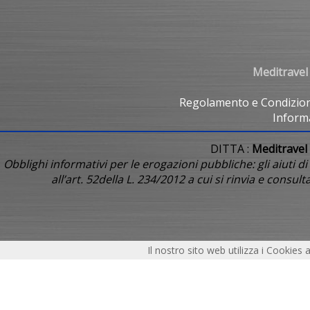
Meditravel 
Regolamento e Condizio
Informa
DITTA :
Meditravel
Obblighi informativi per le erogazioni pubbliche: gli aiuti di
all’art. 52della L. 234/2012 a cui si rinvia e con
Il nostro sito web utilizza i Cookies a