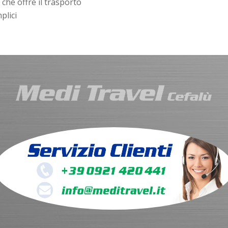
che offre il trasporto
plici