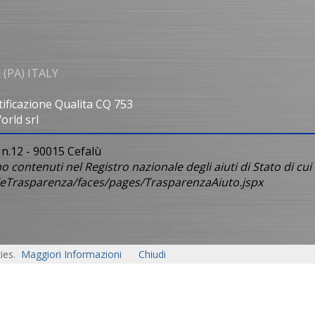
 (PA) ITALY
tificazione Qualita CQ 753
rld srl
 n.12 - 90015 Cefalù
no contenuti nel Registro nazionale degli aiuti di Stato di cui
ionaleTrasparenza/faces/pages/TrasparenzaAiuto.jspx
ies.
Maggiori Informazioni
Chiudi